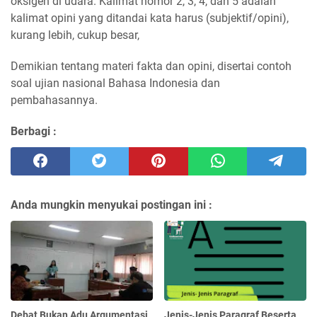
oksigen di udara. Kalimat nomor 2, 3, 4, dan 5 adalah
kalimat opini yang ditandai kata harus (subjektif/opini),
kurang lebih, cukup besar,
Demikian tentang materi fakta dan opini, disertai contoh
soal ujian nasional Bahasa Indonesia dan
pembahasannya.
Berbagi :
Anda mungkin menyukai postingan ini :
Debat Bukan Adu Argumentasi,
Jenis-Jenis Paragraf Beserta