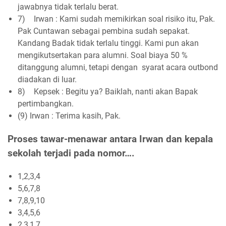
jawabnya tidak terlalu berat.
7)
Irwan : Kami sudah memikirkan soal risiko itu, Pak.
Pak Cuntawan sebagai pembina sudah sepakat.
Kandang Badak tidak terlalu tinggi. Kami pun akan
mengikutsertakan para alumni. Soal biaya 50 %
ditanggung alumni, tetapi dengan syarat acara outbond
diadakan di luar.
8)
Kepsek : Begitu ya? Baiklah, nanti akan Bapak
pertimbangkan.
(9) Irwan : Terima kasih, Pak.
Proses tawar-menawar antara Irwan dan kepala
sekolah terjadi pada nomor….
1,2,3,4
5,6,7,8
7,8,9,10
3,4,5,6
2,3,1,7