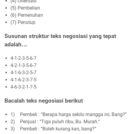
(4) Orientasi
(5) Pembelian
(6) Pemenuhan
(7) Penutup
Susunan struktur teks negosiasi yang tepat
adalah.…
4-1-2-3-5-6-7
4-2-1-3-5-6-7
4-1-6-3-2-5-7
4-1-6-2-3-7-5
4-6-3-2-1-7-5
Bacalah teks negosiasi berikut
1)
Pembeli : “Berapa harga sekilo mangga ini, Bang?”
2)
Penjual : “Tiga puluh ribu, Bu. Murah.”
3)
Pembeli : “Boleh kurang kan, bang?”