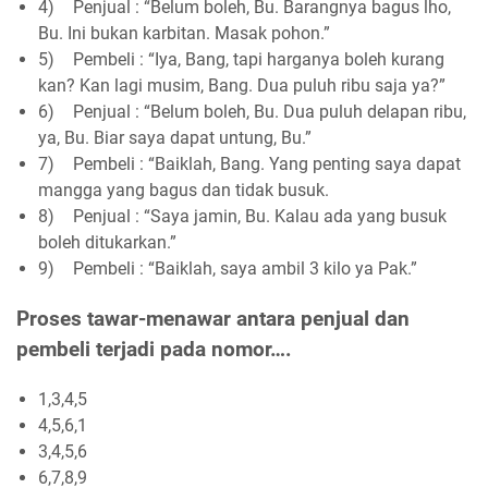
4)
Penjual : “Belum boleh, Bu. Barangnya bagus lho,
Bu. Ini bukan karbitan. Masak pohon.”
5)
Pembeli : “Iya, Bang, tapi harganya boleh kurang
kan? Kan lagi musim, Bang. Dua puluh ribu saja ya?”
6)
Penjual : “Belum boleh, Bu. Dua puluh delapan ribu,
ya, Bu. Biar saya dapat untung, Bu.”
7)
Pembeli : “Baiklah, Bang. Yang penting saya dapat
mangga yang bagus dan tidak busuk.
8)
Penjual : “Saya jamin, Bu. Kalau ada yang busuk
boleh ditukarkan.”
9)
Pembeli : “Baiklah, saya ambil 3 kilo ya Pak.”
Proses tawar-menawar antara penjual dan
pembeli terjadi pada nomor….
1,3,4,5
4,5,6,1
3,4,5,6
6,7,8,9