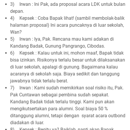
3)
Irwan : Ini Pak, ada proposal acara LDK untuk bulan
depan.
4)
Kepsek : Coba Bapak lihat! (sambil membolak-balik
halaman proposal) Ini acara puncaknya di luar sekolah,
Wan?
5)
Irwan : Iya, Pak. Rencana mau kami adakan di
Kandang Badak, Gunung Pangrango, Cibodas.
6)
Kepsek : Kalau untuk ini, mohon maaf, Bapak tidak
bisa izinkan. Risikonya terlalu besar untuk dilaksanakan
di luar sekolah, apalagi di gunung. Bagaimana kalau
acaranya di sekolah saja. Biaya sedikit dan tanggung
jawabnya tidak terlalu berat.
7)
Irwan : Kami sudah memikirkan soal risiko itu, Pak.
Pak Cuntawan sebagai pembina sudah sepakat.
Kandang Badak tidak terlalu tinggi. Kami pun akan
mengikutsertakan para alumni. Soal biaya 50 %
ditanggung alumni, tetapi dengan syarat acara outbond
diadakan di luar.
8)
Kepsek : Begitu ya? Baiklah, nanti akan Bapak