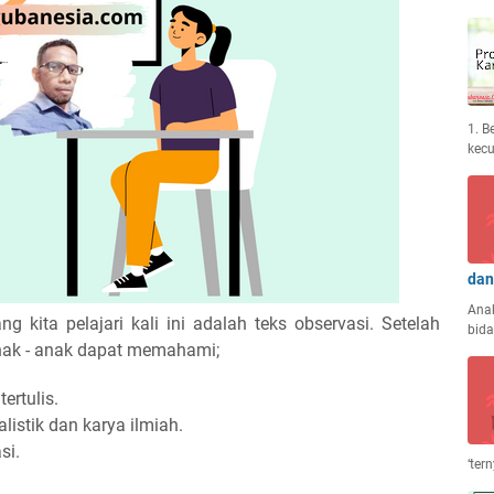
1. B
kec
dan
Anak
ng kita pelajari kali ini adalah teks observasi. Setelah
bid
 anak - anak dapat memahami;
ertulis.
listik dan karya ilmiah.
si.
‘ter