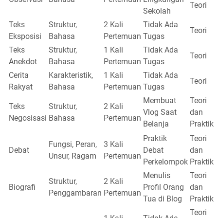
Teori
Sekolah
Teks
Struktur,
2 Kali
Tidak Ada
Teori
Eksposisi
Bahasa
Pertemuan
Tugas
Teks
Struktur,
1 Kali
Tidak Ada
Teori
Anekdot
Bahasa
Pertemuan
Tugas
Cerita
Karakteristik,
1 Kali
Tidak Ada
Teori
Rakyat
Bahasa
Pertemuan
Tugas
Membuat
Teori
Teks
Struktur,
2 Kali
Vlog Saat
dan
Negosisasi
Bahasa
Pertemuan
Belanja
Praktik
Praktik
Teori
Fungsi, Peran,
3 Kali
Debat
Debat
dan
Unsur, Ragam
Pertemuan
Perkelompok
Praktik
Menulis
Teori
Struktur,
2 Kali
Biografi
Profil Orang
dan
Penggambaran
Pertemuan
Tua di Blog
Praktik
Teori