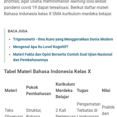
prioritas; agar usaha meminimalisir
learning loss
akibat
pandemi covid 19 dapat terealisasi. Berikut daftar materi
Bahasa Indonesia kelas X SMA kurikulum merdeka belajar.
BACA JUGA
Trigonometri - Ilmu Kuno yang Menggerakkan Dunia Modern
Mengenal Apa Itu Level Kognitif?
Materi Fakta dan Opini Berserta Contoh Soal Ujian Nasional
dan Pembahasannya
Tabel Materi Bahasa Indonesia Kelas X
Kurikulum
Pokok
Materi
Merdeka
Tugas
Nilai
Pembahasan
Belajar
Pengamatan
Praktik
Teks
Struktur,
2 Kali
Terbatas di
dan
Observasi
Bahasa
Pertemuan
Lingkungan